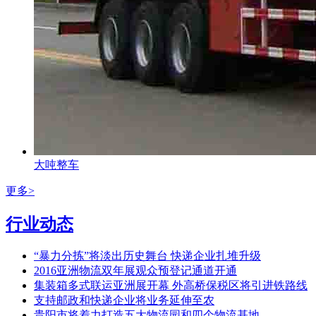
大吨整车
更多>
行业动态
“暴力分拣”将淡出历史舞台 快递企业扎堆升级
2016亚洲物流双年展观众预登记通道开通
集装箱多式联运亚洲展开幕 外高桥保税区将引进铁路线
支持邮政和快递企业将业务延伸至农
贵阳市将着力打造五大物流园和四个物流基地