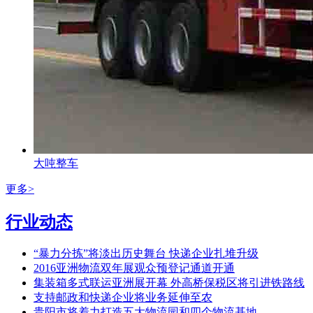
大吨整车
更多>
行业动态
“暴力分拣”将淡出历史舞台 快递企业扎堆升级
2016亚洲物流双年展观众预登记通道开通
集装箱多式联运亚洲展开幕 外高桥保税区将引进铁路线
支持邮政和快递企业将业务延伸至农
贵阳市将着力打造五大物流园和四个物流基地