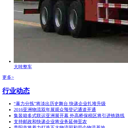
大吨整车
更多>
行业动态
“暴力分拣”将淡出历史舞台 快递企业扎堆升级
2016亚洲物流双年展观众预登记通道开通
集装箱多式联运亚洲展开幕 外高桥保税区将引进铁路线
支持邮政和快递企业将业务延伸至农
贵阳市将着力打造五大物流园和四个物流基地